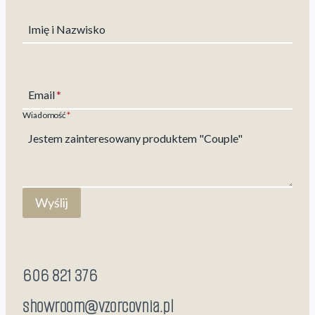
Imię i Nazwisko
Email
*
Wiadomość
*
Wyślij
606 821 376
showroom@vzorcovnia.pl