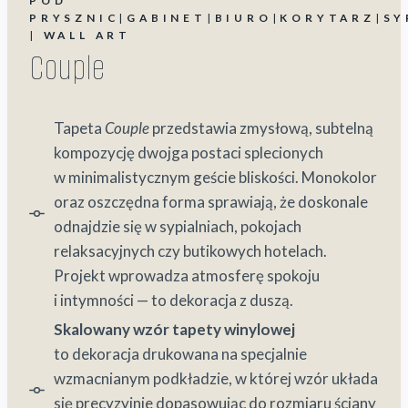
POD
PRYSZNIC
|
GABINET
|
BIURO
|
KORYTARZ
|
SY
|
WALL ART
Couple
Tapeta
Couple
przedstawia zmysłową, subtelną
kompozycję dwojga postaci splecionych
w minimalistycznym geście bliskości. Monokolor
oraz oszczędna forma sprawiają, że doskonale
odnajdzie się w sypialniach, pokojach
relaksacyjnych czy butikowych hotelach.
Projekt wprowadza atmosferę spokoju
i intymności — to dekoracja z duszą.
Skalowany wzór tapety winylowej
to dekoracja drukowana na specjalnie
wzmacnianym podkładzie, w której wzór układa
się precyzyjnie dopasowując do rozmiaru ściany