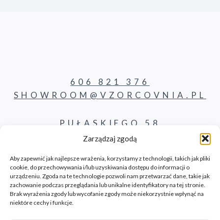
606 821 376
SHOWROOM@VZORCOVNIA.PL
PUŁASKIEGO 58
62-800 KALISZ
Zarządzaj zgodą
Aby zapewnić jak najlepsze wrażenia, korzystamy z technologii, takich jak pliki
cookie, do przechowywania i/lub uzyskiwania dostępu do informacji o
PRODUKTY
urządzeniu. Zgoda na te technologie pozwoli nam przetwarzać dane, takie jak
zachowanie podczas przeglądania lub unikalne identyfikatory na tej stronie.
Brak wyrażenia zgody lub wycofanie zgody może niekorzystnie wpłynąć na
KONTAKT
niektóre cechy i funkcje.