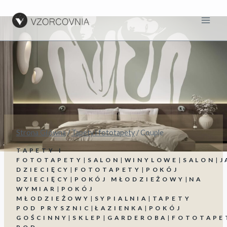
Przejdź
do
treści
Strona Główna
/
Tapety i fototapety
/
Couple
TAPETY I
FOTOTAPETY
|
SALON
|
WINYLOWE
|
SALON
|
J
DZIECIĘCY
|
FOTOTAPETY
|
POKÓJ
DZIECIĘCY
|
POKÓJ MŁODZIEŻOWY
|
NA
WYMIAR
|
POKÓJ
MŁODZIEŻOWY
|
SYPIALNIA
|
TAPETY
POD PRYSZNIC
|
ŁAZIENKA
|
POKÓJ
GOŚCINNY
|
SKLEP
|
GARDEROBA
|
FOTOTAPE