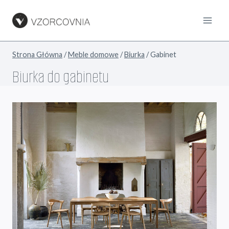
Przejdź
do
treści
Strona Główna
/
Meble domowe
/
Biurka
/
Gabinet
Biurka do gabinetu