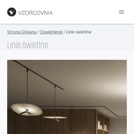
Przejdź
do
treści
Strona Główna
/
Oswietlenie
/
Linie świetlne
Linie świetlne