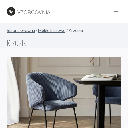
Przejdź
do
treści
Strona Główna
/
Meble biurowe
/
Krzesła
Krzesła