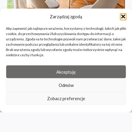
Zarządzaj zgodą
Aby zapewnić jak najlepsze wrażenia, korzystamy z technologii, takich jak pliki
cookie, do przechowywania i/lub uzyskiwania dostępu do informacji o
urządzeniu. Zgoda na te technologie pozwoli nam przetwarzać dane, takie jak
MDD
zachowanie podczas przeglądania lub unikalne identyfikatory na tej stronie.
Brak wyrażenia zgody lub wycofanie zgody może niekorzystnie wpłynąć na
fotel PARALEL
niektóre cechy i funkcje.
Akceptuję
Odmów
Zobacz preferencje