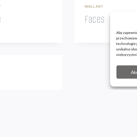
T
WALL ART
e
Faces
Aby zapewnić 
przechowywan
technologie 
unikalne ide
niekorzystni
Ak
T