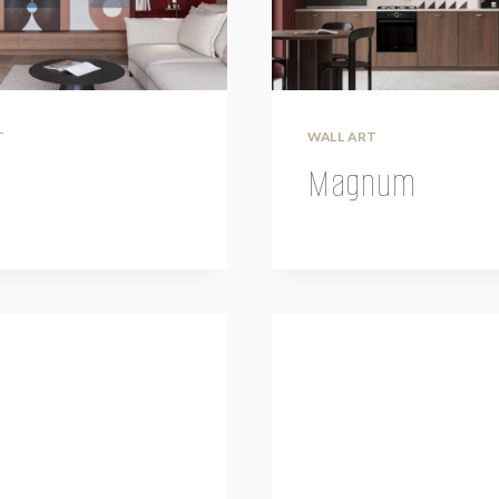
T
WALL ART
Magnum