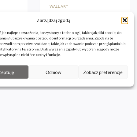
WALL ART
Couple
Zarządzaj zgodą
jak najlepsze wrażenia, korzystamy z technologii, takich jak pliki cookie, do
ia i/lub uzyskiwania dostępu do informacji o urządzeniu. Zgoda na te
pozwoli nam przetwarzać dane, takie jak zachowanie podczas przeglądania lub
ntyfikatory na tej stronie. Brak wyrażenia zgody lub wycofanie zgody może
e wpłynąć na niektóre cechy i funkcje.
ceptuję
Odmów
Zobacz preferencje