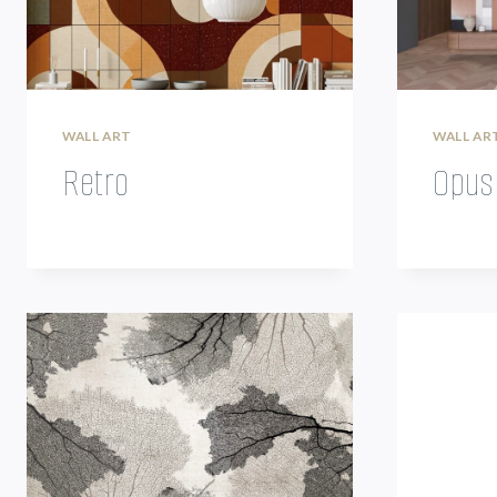
WALL ART
WALL AR
Retro
Opus