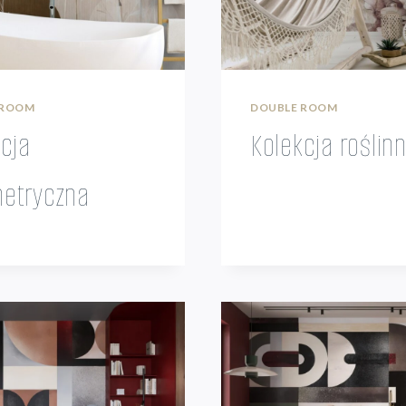
 ROOM
DOUBLE ROOM
cja
Kolekcja roślin
etryczna