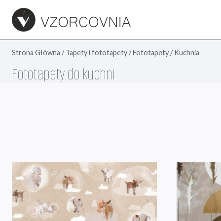
Przejdź
do
treści
Strona Główna
/
Tapety i fototapety
/
Fototapety
/
Kuchnia
Fototapety do kuchni