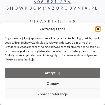
606 821 376
SHOWROOM@VZORCOVNIA.PL
PUŁASKIEGO 58
62-800 KALISZ
Zarządzaj zgodą
Aby zapewnić jak najlepsze wrażenia, korzystamy z technologii, takich jak pliki
cookie, do przechowywania i/lub uzyskiwania dostępu do informacji o
PRODUKTY
urządzeniu. Zgoda na te technologie pozwoli nam przetwarzać dane, takie jak
zachowanie podczas przeglądania lub unikalne identyfikatory na tej stronie.
Brak wyrażenia zgody lub wycofanie zgody może niekorzystnie wpłynąć na
KONTAKT
niektóre cechy i funkcje.
BLOG
Akceptuję
Odmów
© 2026 Vzorcovnia site by bilbil.pl
Zobacz preferencje