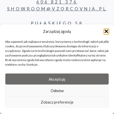
606 821 376
SHOWROOM@VZORCOVNIA.PL
PUŁASKIEGO 58
62-800 KALISZ
Zarządzaj zgodą
Aby zapewnić jak najlepsze wrażenia, korzystamy z technologii, takich jak pliki
cookie, do przechowywania i/lub uzyskiwania dostępu do informacji o
PRODUKTY
urządzeniu. Zgoda na te technologie pozwoli nam przetwarzać dane, takie jak
zachowanie podczas przeglądania lub unikalne identyfikatory na tej stronie.
Brak wyrażenia zgody lub wycofanie zgody może niekorzystnie wpłynąć na
KONTAKT
niektóre cechy i funkcje.
BLOG
Akceptuję
Odmów
© 2026 Vzorcovnia site by bilbil.pl
Zobacz preferencje