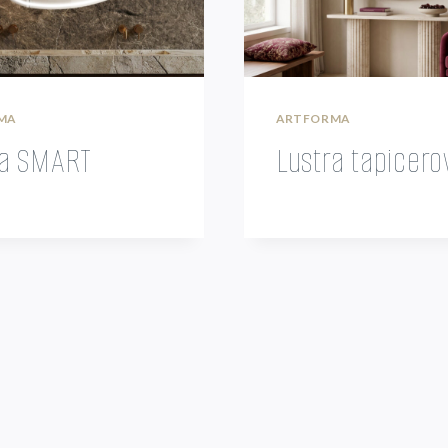
MA
ARTFORMA
ra SMART
Lustra tapicer