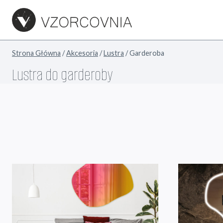
Przejdź
do
treści
Strona Główna
/
Akcesoria
/
Lustra
/
Garderoba
Lustra do garderoby