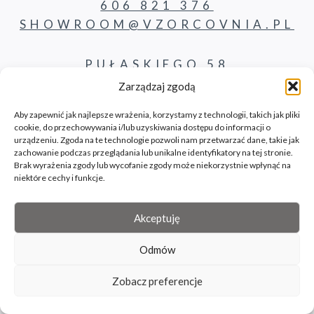
606 821 376
SHOWROOM@VZORCOVNIA.PL
PUŁASKIEGO 58
62-800 KALISZ
Zarządzaj zgodą
Aby zapewnić jak najlepsze wrażenia, korzystamy z technologii, takich jak pliki
cookie, do przechowywania i/lub uzyskiwania dostępu do informacji o
PRODUKTY
urządzeniu. Zgoda na te technologie pozwoli nam przetwarzać dane, takie jak
zachowanie podczas przeglądania lub unikalne identyfikatory na tej stronie.
Brak wyrażenia zgody lub wycofanie zgody może niekorzystnie wpłynąć na
KONTAKT
niektóre cechy i funkcje.
BLOG
Akceptuję
Odmów
© 2026 Vzorcovnia site by bilbil.pl
Zobacz preferencje