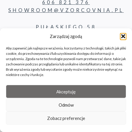
606 821 376
SHOWROOM@VZORCOVNIA.PL
PUŁASKIEGO 58
62-800 KALISZ
Zarządzaj zgodą
Aby zapewnić jak najlepsze wrażenia, korzystamy z technologii, takich jak pliki
cookie, do przechowywania i/lub uzyskiwania dostępu do informacji o
PRODUKTY
urządzeniu. Zgoda na te technologie pozwoli nam przetwarzać dane, takie jak
zachowanie podczas przeglądania lub unikalne identyfikatory na tej stronie.
Brak wyrażenia zgody lub wycofanie zgody może niekorzystnie wpłynąć na
KONTAKT
niektóre cechy i funkcje.
BLOG
Akceptuję
Odmów
© 2026 Vzorcovnia site by bilbil.pl
Zobacz preferencje