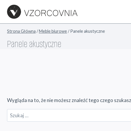
Przejdź
do
treści
Strona Główna
/
Meble biurowe
/
Panele akustyczne
Panele akustyczne
Wygląda na to, że nie możesz znaleźć tego czego szuka
Szukaj: