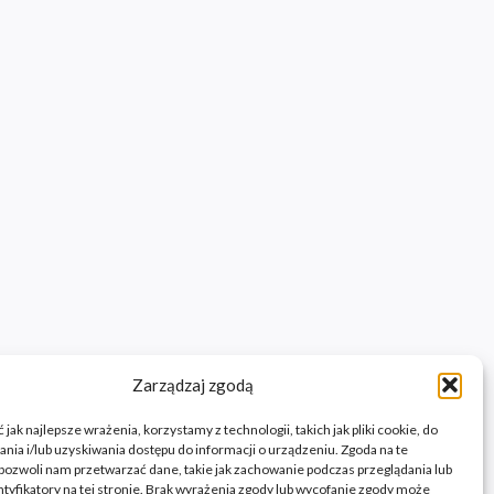
Zarządzaj zgodą
jak najlepsze wrażenia, korzystamy z technologii, takich jak pliki cookie, do
ia i/lub uzyskiwania dostępu do informacji o urządzeniu. Zgoda na te
pozwoli nam przetwarzać dane, takie jak zachowanie podczas przeglądania lub
ntyfikatory na tej stronie. Brak wyrażenia zgody lub wycofanie zgody może