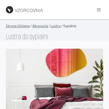
Przejdź
do
treści
Strona Główna
/
Akcesoria
/
Lustra
/
Sypialnia
Lustra do sypialni