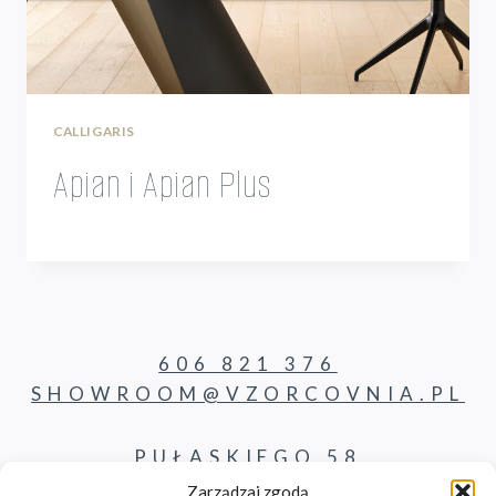
CALLIGARIS
Apian i Apian Plus
606 821 376
SHOWROOM@VZORCOVNIA.PL
PUŁASKIEGO 58
62-800 KALISZ
Zarządzaj zgodą