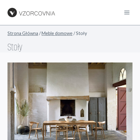
Przejdź
do
treści
Strona Główna
/
Meble domowe
/
Stoły
Stoły