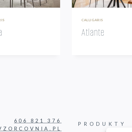
RIS
CALLIGARIS
a
Atlante
606 821 376
PRODUKTY
ZORCOVNIA.PL