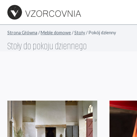
Przejdź
do
treści
Strona Główna
/
Meble domowe
/
Stoły
/
Pokój dzienny
Stoły do pokoju dziennego