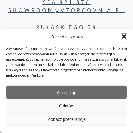
606 821 376
SHOWROOM@VZORCOVNIA.PL
PUŁASKIEGO 58
62-800 KALISZ
Zarządzaj zgodą
Aby zapewnić jak najlepsze wrażenia, korzystamy z technologii, takich jak pliki
cookie, do przechowywania i/lub uzyskiwania dostępu do informacji o
PRODUKTY
urządzeniu. Zgoda na te technologie pozwoli nam przetwarzać dane, takie jak
zachowanie podczas przeglądania lub unikalne identyfikatory na tej stronie.
Brak wyrażenia zgody lub wycofanie zgody może niekorzystnie wpłynąć na
KONTAKT
niektóre cechy i funkcje.
BLOG
Akceptuję
Odmów
© 2026 Vzorcovnia site by bilbil.pl
Zobacz preferencje