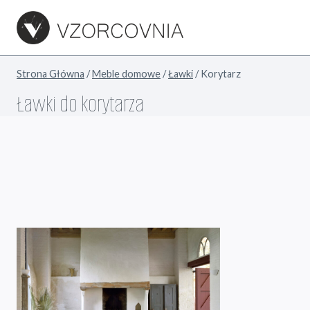
Przejdź
do
treści
Strona Główna
/
Meble domowe
/
Ławki
/
Korytarz
Ławki do korytarza