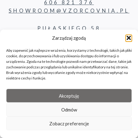
606 821 376
SHOWROOM@VZORCOVNIA.PL
PUŁASKIEGO 58
62-800 KALISZ
Zarządzaj zgodą
Aby zapewnić jak najlepsze wrażenia, korzystamy z technologii, takich jak pliki
cookie, do przechowywania i/lub uzyskiwania dostępu do informacji o
PRODUKTY
urządzeniu. Zgoda na te technologie pozwoli nam przetwarzać dane, takie jak
zachowanie podczas przeglądania lub unikalne identyfikatory na tej stronie.
Brak wyrażenia zgody lub wycofanie zgody może niekorzystnie wpłynąć na
KONTAKT
niektóre cechy i funkcje.
BLOG
Akceptuję
Odmów
© 2026 Vzorcovnia site by bilbil.pl
Zobacz preferencje