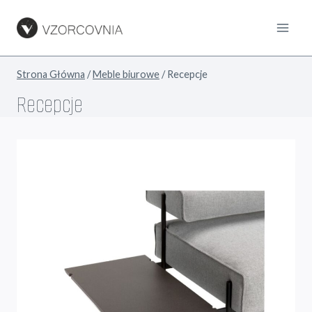
Przejdź
do
treści
Strona Główna
/
Meble biurowe
/
Recepcje
Recepcje