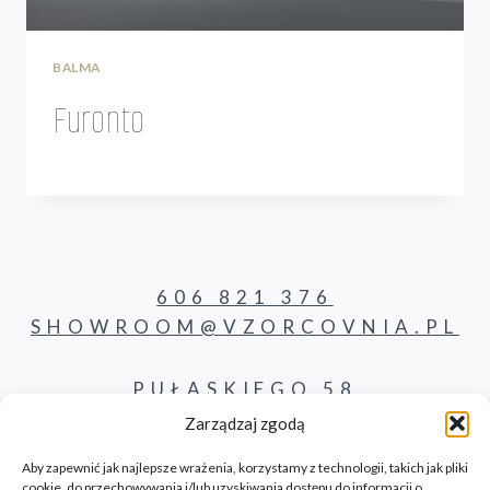
BALMA
Furonto
606 821 376
SHOWROOM@VZORCOVNIA.PL
PUŁASKIEGO 58
62-800 KALISZ
Zarządzaj zgodą
Aby zapewnić jak najlepsze wrażenia, korzystamy z technologii, takich jak pliki
cookie, do przechowywania i/lub uzyskiwania dostępu do informacji o