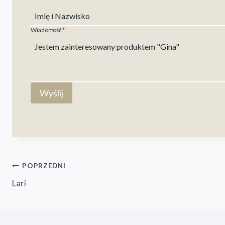
Imię i Nazwisko
Wiadomość
*
Wyślij
Nawigacja
POPRZEDNI
Lari
wpisu