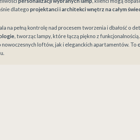
żliwości
personalizacji wybranych lamp
, klienci mogą dopas
śnie dlatego
projektanci i architekci wnętrz na całym świ
ala na pełną kontrolę nad procesem tworzenia i dbałość o d
ologie
, tworząc lampy, które łączą piękno z funkcjonalnością
 nowoczesnych loftów, jak i eleganckich apartamentów. To
u.