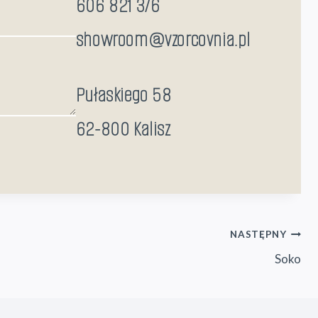
606 821 376
showroom@vzorcovnia.pl
Pułaskiego 58
62-800 Kalisz
NASTĘPNY
Soko