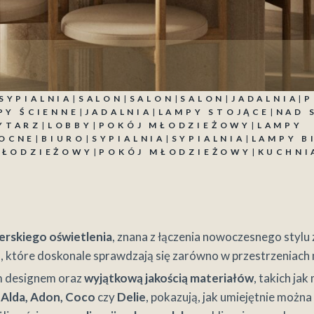
SYPIALNIA
|
SALON
|
SALON
|
SALON
|
JADALNIA
|
P
PY ŚCIENNE
|
JADALNIA
|
LAMPY STOJĄCE
|
NAD 
YTARZ
|
LOBBY
|
POKÓJ MŁODZIEŻOWY
|
LAMPY
NOCNE
|
BIURO
|
SYPIALNIA
|
SYPIALNIA
|
LAMPY B
MŁODZIEŻOWY
|
POKÓJ MŁODZIEŻOWY
|
KUCHNI
erskiego oświetlenia
, znana z łączenia nowoczesnego stylu
e
, które doskonale sprawdzają się zarówno w przestrzeniach 
ym designem oraz
wyjątkową jakością materiałów
, takich ja
k
Alda, Adon, Coco
czy
Delie
, pokazują, jak umiejętnie można