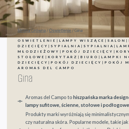
Strona Główna
/
Oswietlenie
/
Gina
OSWIETLENIE
|
LAMPY WISZĄCE
|
SALON
|
DZIECIĘCY
|
SYPIALNIA
|
SYPIALNIA
|
LAM
MŁODZIEŻOWY
|
POKÓJ DZIECIĘCY
|
KOR
STOŁOWE
|
KORYTARZ
|
BIURO
|
LAMPKI 
DZIECIĘCY
|
POKÓJ DZIECIĘCY
|
POKÓJ 
AROMAS DEL CAMPO
Gina
Aromas del Campo to
hiszpańska marka design
lampy sufitowe, ścienne, stołowe i podłogow
Produkty marki wyróżniają się minimalistyczn
czy naturalna skóra. Popularne modele, takie ja