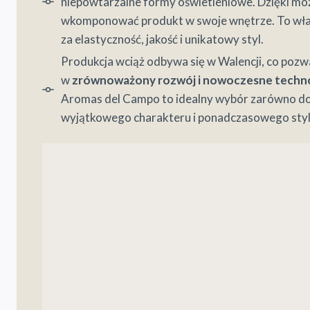
niepowtarzalne formy oświetleniowe. Dzięki mo
wkomponować produkt w swoje wnętrze. To wła
za elastyczność, jakość i unikatowy styl.
Produkcja wciąż odbywa się w Walencji, co pozw
w
zrównoważony rozwój i nowoczesne techn
Aromas del Campo to idealny wybór zarówno do
wyjątkowego charakteru i ponadczasowego styl