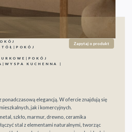
OKÓJ
Zapytaj o produkt
STÓŁ
|
POKÓJ
IURKOWE
|
POKÓJ
A
|
WYSPA KUCHENNA
|
 z ponadczasową elegancją. W ofercie znajdują się
mieszkalnych, jak i komercyjnych.
k metal, szkło, marmur, drewno, ceramika
 łączyć stal z elementami naturalnymi, tworząc