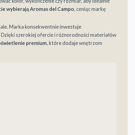
ować kolor, wykończenie czy rozmiar, aby idealnie
ecie wybierają Aromas del Campo
, ceniąc markę
etale. Marka konsekwentnie inwestuje
. Dzięki szerokiej ofercie i różnorodności materiałów
oświetlenie premium
, które dodaje wnętrzom