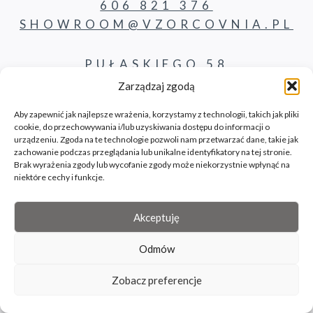
606 821 376
SHOWROOM@VZORCOVNIA.PL
PUŁASKIEGO 58
62-800 KALISZ
Zarządzaj zgodą
Aby zapewnić jak najlepsze wrażenia, korzystamy z technologii, takich jak pliki
cookie, do przechowywania i/lub uzyskiwania dostępu do informacji o
PRODUKTY
urządzeniu. Zgoda na te technologie pozwoli nam przetwarzać dane, takie jak
zachowanie podczas przeglądania lub unikalne identyfikatory na tej stronie.
Brak wyrażenia zgody lub wycofanie zgody może niekorzystnie wpłynąć na
KONTAKT
niektóre cechy i funkcje.
BLOG
Akceptuję
Odmów
© 2026 Vzorcovnia site by bilbil.pl
Zobacz preferencje