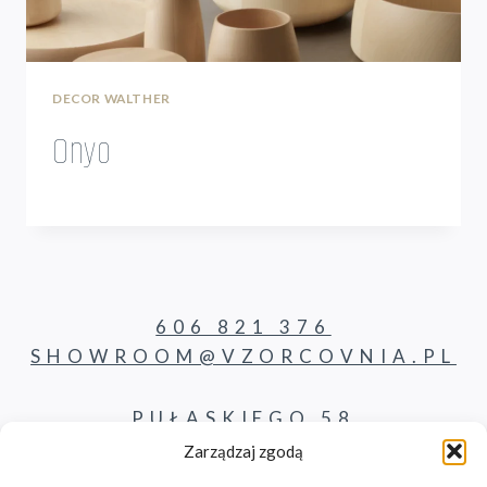
DECOR WALTHER
Onyo
606 821 376
SHOWROOM@VZORCOVNIA.PL
PUŁASKIEGO 58
62-800 KALISZ
Zarządzaj zgodą